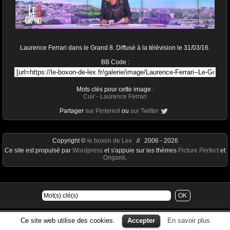
Laurence Ferrari dans le Grand 8. Diffusé à la télévision le 31/03/16.
BB Code :
Mots clés pour cette image :
Cuir
-
Laurence Ferrari
Partager
sur Pinterest
ou
sur Twitter
Copyright ©
le boxon de Lex
// 2006 - 2026
Ce site est propulsé par
Wordpress
et s'appuie sur les thèmes
Picture Perfect
et
Origami
.
Ce site web utilise des cookies.
Accepter
En savoir plus