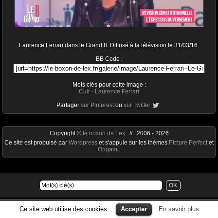
Laurence Ferrari dans le Grand 8. Diffusé à la télévision le 31/03/16.
BB Code :
Mots clés pour cette image :
Cuir
-
Laurence Ferrari
Partager
sur Pinterest
ou
sur Twitter
Copyright ©
le boxon de Lex
// 2006 - 2026
Ce site est propulsé par
Wordpress
et s'appuie sur les thèmes
Picture Perfect
et
Origami
.
Ce site web utilise des cookies.
Accepter
En savoir plus