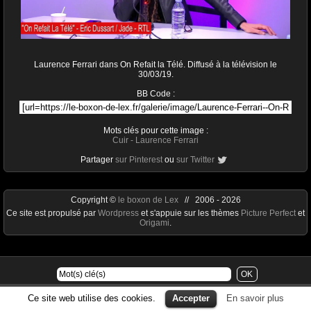
Laurence Ferrari dans On Refait la Télé. Diffusé à la télévision le
30/03/19.
BB Code :
Mots clés pour cette image :
Cuir
-
Laurence Ferrari
Partager
sur Pinterest
ou
sur Twitter
Copyright ©
le boxon de Lex
// 2006 - 2026
Ce site est propulsé par
Wordpress
et s'appuie sur les thèmes
Picture Perfect
et
Origami
.
Ce site web utilise des cookies.
Accepter
En savoir plus