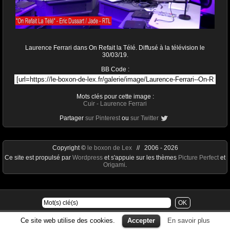
Laurence Ferrari dans On Refait la Télé. Diffusé à la télévision le
30/03/19.
BB Code :
Mots clés pour cette image :
Cuir
-
Laurence Ferrari
Partager
sur Pinterest
ou
sur Twitter
Copyright ©
le boxon de Lex
// 2006 - 2026
Ce site est propulsé par
Wordpress
et s'appuie sur les thèmes
Picture Perfect
et
Origami
.
Ce site web utilise des cookies.
Accepter
En savoir plus