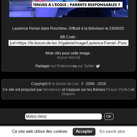
Laurence Ferrari dans Punchline. Diffusé à la télévision le 23/09/20.
BB Code :
Mots clés pour cette image :
Aucun mot clé
Partager
sur Pinterest
ou
sur Twitter
Copyright ©
le boxon de Lex
// 2006 - 2026
Ce site est propulsé par
Wordpress
et s'appuie sur les thèmes
Picture Perfect
et
Origami
.
Ce site web utilise des cookies.
Accepter
En savoir plus