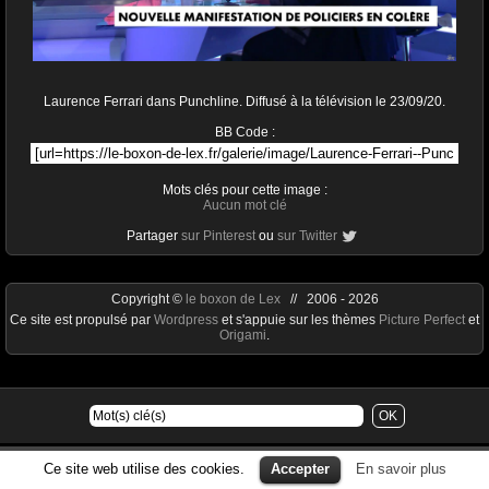
Laurence Ferrari dans Punchline. Diffusé à la télévision le 23/09/20.
BB Code :
Mots clés pour cette image :
Aucun mot clé
Partager
sur Pinterest
ou
sur Twitter
Copyright ©
le boxon de Lex
// 2006 - 2026
Ce site est propulsé par
Wordpress
et s'appuie sur les thèmes
Picture Perfect
et
Origami
.
Ce site web utilise des cookies.
Accepter
En savoir plus