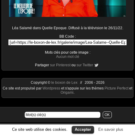
Léa Salamé dans Quelle Epoque. Diffusé à la télévision le 26/11/22.
BB Code :
Mots clés pour cette image :
Aucun mot clé
Partager
sur Pinterest
ou
sur Twitter
Copyright ©
le boxon de Lex
// 2006 - 2026
Ce site est propulsé par
Wordpress
et s'appuie sur les thèmes
Picture Perfect
et
Origami
.
Ce site web utilise des cookies.
Accepter
En savoir plus