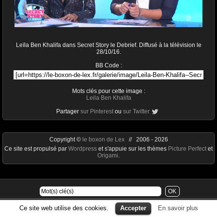
Leïla Ben Khalifa dans Secret Story le Debrief. Diffusé à la télévision le
28/10/16.
BB Code :
Mots clés pour cette image :
Leila Ben Khalifa
Partager
sur Pinterest
ou
sur Twitter
Copyright ©
le boxon de Lex
// 2006 - 2026
Ce site est propulsé par
Wordpress
et s'appuie sur les thèmes
Picture Perfect
et
Origami
.
Ce site web utilise des cookies.
Accepter
En savoir plus