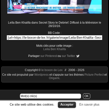
Leïla Ben Khalifa dans Secret Story le Debrief. Diffusé à la télévision le
28/10/16.
BB Code :
Mots clés pour cette image :
Leila Ben Khalifa
Partager
sur Pinterest
ou
sur Twitter
Copyright ©
le boxon de Lex
// 2006 - 2026
Ce site est propulsé par
Wordpress
et s'appuie sur les thèmes
Picture Perfect
et
Origami
.
Ce site web utilise des cookies.
Accepter
En savoir plus