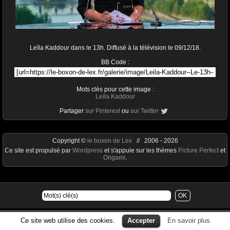
Leïla Kaddour dans le 13h. Diffusé à la télévision le 09/12/18.
BB Code :
Mots clés pour cette image :
Leïla Kaddour
Partager
sur Pinterest
ou
sur Twitter
Copyright ©
le boxon de Lex
// 2006 - 2026
Ce site est propulsé par
Wordpress
et s'appuie sur les thèmes
Picture Perfect
et
Origami
.
Ce site web utilise des cookies.
Accepter
En savoir plus