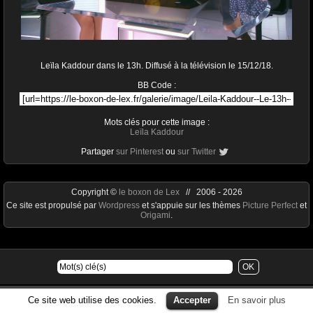
Leïla Kaddour dans le 13h. Diffusé à la télévision le 15/12/18.
BB Code :
Mots clés pour cette image :
Leïla Kaddour
Partager
sur Pinterest
ou
sur Twitter
Copyright ©
le boxon de Lex
// 2006 - 2026
Ce site est propulsé par
Wordpress
et s'appuie sur les thèmes
Picture Perfect
et
Origami
.
Ce site web utilise des cookies.
Accepter
En savoir plus