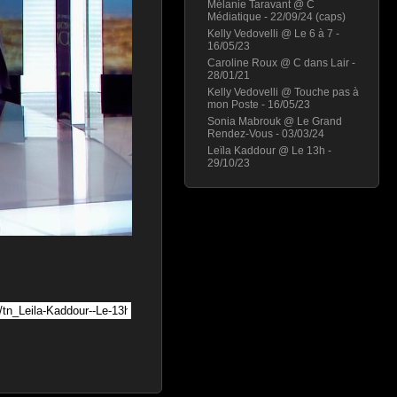
Mélanie Taravant @ C
Médiatique - 22/09/24 (caps)
Kelly Vedovelli @ Le 6 à 7 -
16/05/23
Caroline Roux @ C dans Lair -
28/01/21
Kelly Vedovelli @ Touche pas à
mon Poste - 16/05/23
Sonia Mabrouk @ Le Grand
Rendez-Vous - 03/03/24
Leïla Kaddour @ Le 13h -
29/10/23