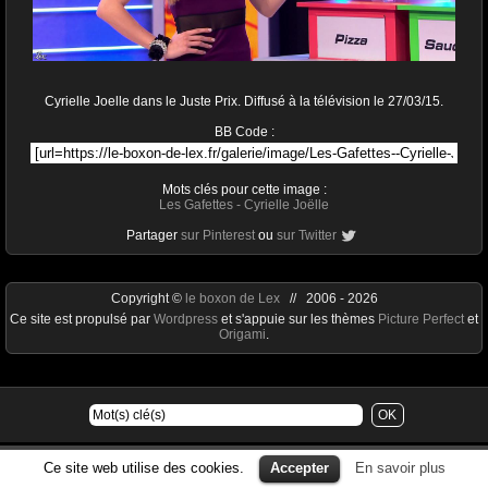
Cyrielle Joelle dans le Juste Prix. Diffusé à la télévision le 27/03/15.
BB Code :
Mots clés pour cette image :
Les Gafettes
-
Cyrielle Joëlle
Partager
sur Pinterest
ou
sur Twitter
Copyright ©
le boxon de Lex
// 2006 - 2026
Ce site est propulsé par
Wordpress
et s'appuie sur les thèmes
Picture Perfect
et
Origami
.
Ce site web utilise des cookies.
Accepter
En savoir plus