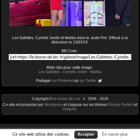
Les Gafettes, Cyrielle Joelle et Malika dans le Juste Prix. Diffusé à la
télévision le 13/03/15.
BB Code :
Mots clés pour cette image :
Les Gafettes
-
Cyrielle Joëlle
-
Malika
Partager
sur Pinterest
ou
sur Twitter
Copyright ©
le boxon de Lex
// 2006 - 2026
Ce site est propulsé par
Wordpress
et s'appuie sur les thèmes
Picture Perfect
et
Origami
.
Ce site web utilise des cookies.
Accepter
En savoir plus