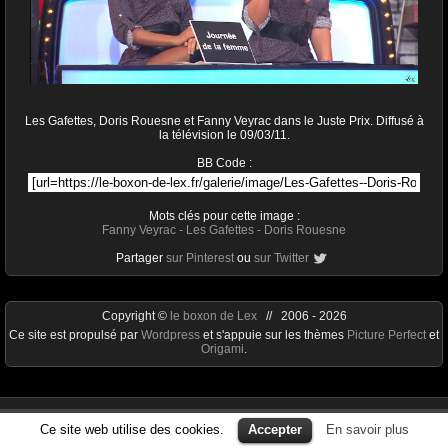
Les Gafettes, Doris Rouesne et Fanny Veyrac dans le Juste Prix. Diffusé à
la télévision le 09/03/11.
BB Code :
Mots clés pour cette image :
Fanny Veyrac
-
Les Gafettes
-
Doris Rouesne
Partager
sur Pinterest
ou
sur Twitter
Copyright ©
le boxon de Lex
// 2006 - 2026
Ce site est propulsé par
Wordpress
et s'appuie sur les thèmes
Picture Perfect
et
Origami
.
Ce site web utilise des cookies.
Accepter
En savoir plus