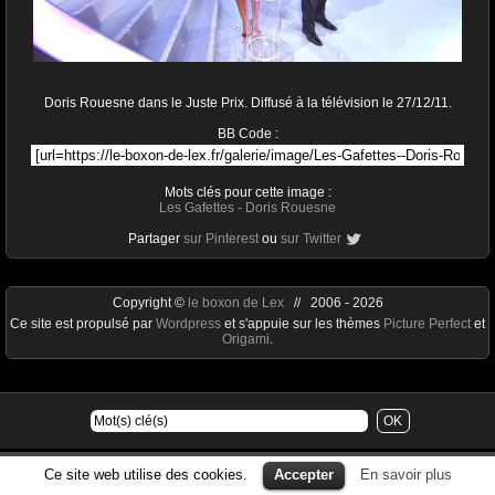
Doris Rouesne dans le Juste Prix. Diffusé à la télévision le 27/12/11.
BB Code :
Mots clés pour cette image :
Les Gafettes
-
Doris Rouesne
Partager
sur Pinterest
ou
sur Twitter
Copyright ©
le boxon de Lex
// 2006 - 2026
Ce site est propulsé par
Wordpress
et s'appuie sur les thèmes
Picture Perfect
et
Origami
.
Ce site web utilise des cookies.
Accepter
En savoir plus