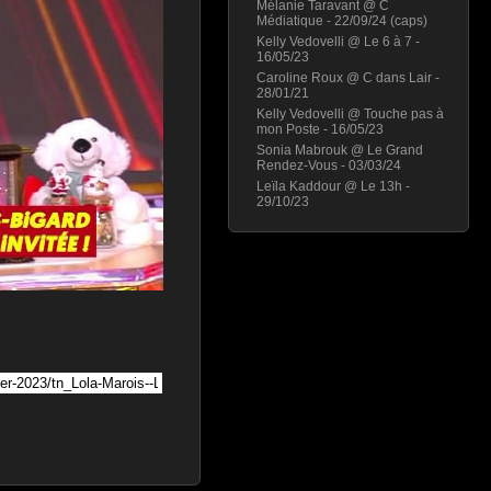
Mélanie Taravant @ C
Médiatique - 22/09/24 (caps)
Kelly Vedovelli @ Le 6 à 7 -
16/05/23
Caroline Roux @ C dans Lair -
28/01/21
Kelly Vedovelli @ Touche pas à
mon Poste - 16/05/23
Sonia Mabrouk @ Le Grand
Rendez-Vous - 03/03/24
Leïla Kaddour @ Le 13h -
29/10/23