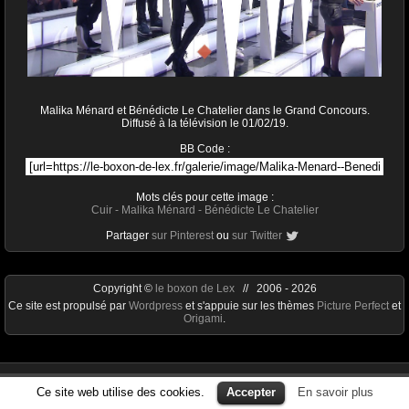
Malika Ménard et Bénédicte Le Chatelier dans le Grand Concours.
Diffusé à la télévision le 01/02/19.
BB Code :
Mots clés pour cette image :
Cuir
-
Malika Ménard
-
Bénédicte Le Chatelier
Partager
sur Pinterest
ou
sur Twitter
Copyright ©
le boxon de Lex
// 2006 - 2026
Ce site est propulsé par
Wordpress
et s'appuie sur les thèmes
Picture Perfect
et
Origami
.
Ce site web utilise des cookies.
Accepter
En savoir plus