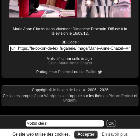
Marie Anne Chazel dans Vivement Dimanche Prochain. Diffusé à la
télévision le 16/09/12.
BB Code :
Mots clés pour cette image :
Cuir
-
Marie-Anne Chazel
Partager
sur Pinterest
ou
sur Twitter
Copyright ©
le boxon de Lex
// 2006 - 2026
Ce site est propulsé par
Wordpress
et s'appuie sur les thèmes
Picture Perfect
et
Origami
.
Ce site web utilise des cookies.
Accepter
En savoir plus