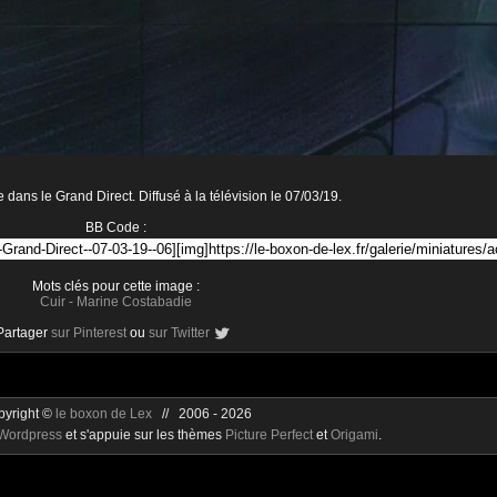
dans le Grand Direct. Diffusé à la télévision le 07/03/19.
BB Code :
Mots clés pour cette image :
Cuir
-
Marine Costabadie
Partager
sur Pinterest
ou
sur Twitter
pyright ©
le boxon de Lex
// 2006 - 2026
Wordpress
et s'appuie sur les thèmes
Picture Perfect
et
Origami
.