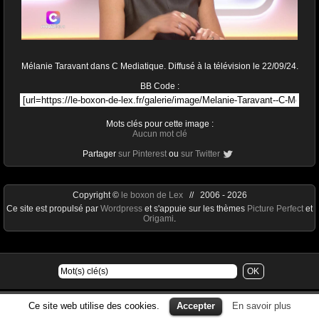
Mélanie Taravant dans C Mediatique. Diffusé à la télévision le 22/09/24.
BB Code :
Mots clés pour cette image :
Aucun mot clé
Partager
sur Pinterest
ou
sur Twitter
Copyright ©
le boxon de Lex
// 2006 - 2026
Ce site est propulsé par
Wordpress
et s'appuie sur les thèmes
Picture Perfect
et
Origami
.
Ce site web utilise des cookies.
Accepter
En savoir plus