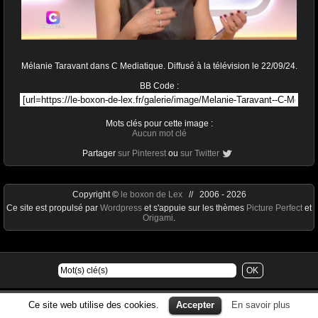
Mélanie Taravant dans C Mediatique. Diffusé à la télévision le 22/09/24.
BB Code :
Mots clés pour cette image :
Aucun mot clé
Partager
sur Pinterest
ou
sur Twitter
Copyright ©
le boxon de Lex
// 2006 - 2026
Ce site est propulsé par
Wordpress
et s'appuie sur les thèmes
Picture Perfect
et
Origami
.
Ce site web utilise des cookies.
Accepter
En savoir plus