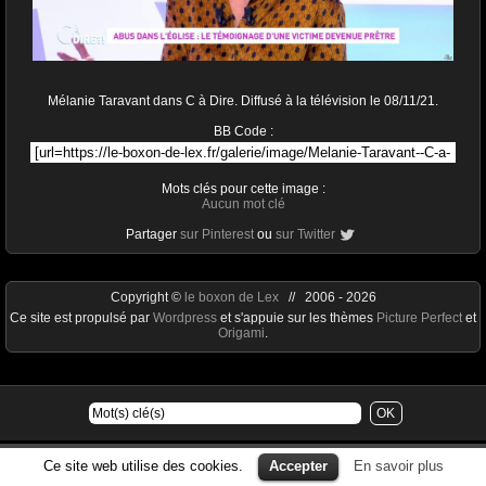
Mélanie Taravant dans C à Dire. Diffusé à la télévision le 08/11/21.
BB Code :
Mots clés pour cette image :
Aucun mot clé
Partager
sur Pinterest
ou
sur Twitter
Copyright ©
le boxon de Lex
// 2006 - 2026
Ce site est propulsé par
Wordpress
et s'appuie sur les thèmes
Picture Perfect
et
Origami
.
Ce site web utilise des cookies.
Accepter
En savoir plus