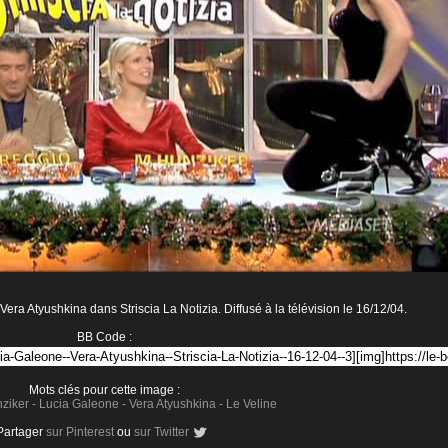
era Atyushkina dans Striscia La Notizia. Diffusé à la télévision le 16/12/04.
BB Code :
Mots clés pour cette image :
nziker
-
Lucia Galeone
-
Vera Atyushkina
-
Le Veline
Partager
sur Pinterest
ou
sur Twitter