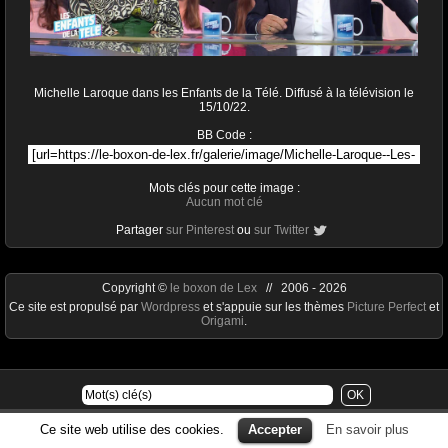
Michelle Laroque dans les Enfants de la Télé. Diffusé à la télévision le
15/10/22.
BB Code :
Mots clés pour cette image :
Aucun mot clé
Partager
sur Pinterest
ou
sur Twitter
Copyright ©
le boxon de Lex
// 2006 - 2026
Ce site est propulsé par
Wordpress
et s'appuie sur les thèmes
Picture Perfect
et
Origami
.
Ce site web utilise des cookies.
Accepter
En savoir plus