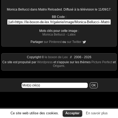
Monica Bellucci dans Matrix Reloaded. Diffusé à la télévision le 11/09/17.
BB Code :
Mots clés pour cette image :
Monica Bellucci
-
Latex
Partager
sur Pinterest
ou
sur Twitter
Copyright ©
le boxon de Lex
// 2006 - 2026
Ce site est propulsé par
Wordpress
et s'appuie sur les thèmes
Picture Perfect
et
Origami
.
Ce site web utilise des cookies.
Accepter
En savoir plus