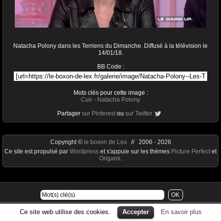
Natacha Polony dans les Terriens du Dimanche. Diffusé à la télévision le
14/01/18.
BB Code :
Mots clés pour cette image :
Cuir
-
Natacha Polony
Partager
sur Pinterest
ou
sur Twitter
Copyright ©
le boxon de Lex
// 2006 - 2026
Ce site est propulsé par
Wordpress
et s'appuie sur les thèmes
Picture Perfect
et
Origami
.
Ce site web utilise des cookies.
Accepter
En savoir plus