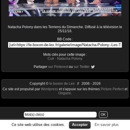
Natacha Polony dans les Terriens du Dimanche. Diffusé à la télévision le
25/11/18.
BB Code :
Mots clés pour cette image :
Cuir
-
Natacha Polony
Partager
sur Pinterest
ou
sur Twitter
Copyright ©
le boxon de Lex
// 2006 - 2026
Ce site est propulsé par
Wordpress
et s'appuie sur les thèmes
Picture Perfect
et
Origami
.
Ce site web utilise des cookies.
Accepter
En savoir plus