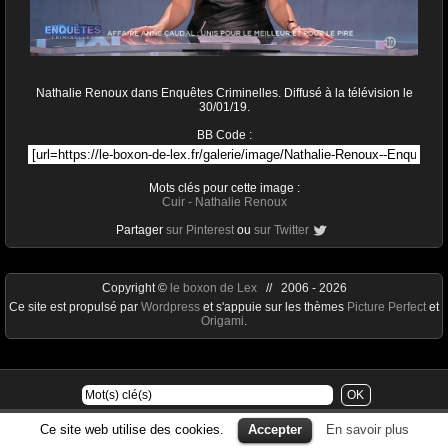
Nathalie Renoux dans Enquêtes Criminelles. Diffusé à la télévision le
30/01/19.
BB Code :
Mots clés pour cette image :
Cuir
-
Nathalie Renoux
Partager
sur Pinterest
ou
sur Twitter
Copyright ©
le boxon de Lex
// 2006 - 2026
Ce site est propulsé par
Wordpress
et s'appuie sur les thèmes
Picture Perfect
et
Origami
.
Ce site web utilise des cookies.
Accepter
En savoir plus