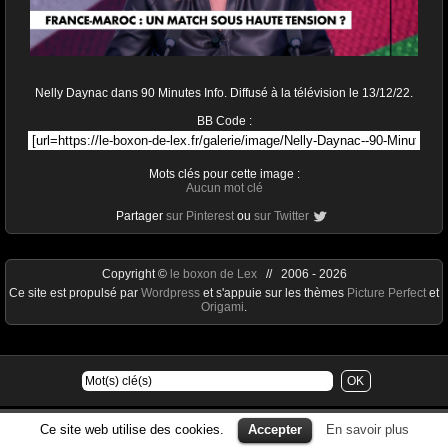
Nelly Daynac dans 90 Minutes Info. Diffusé à la télévision le 13/12/22.
BB Code :
Mots clés pour cette image :
Aucun mot clé
Partager
sur Pinterest
ou
sur Twitter
Copyright ©
le boxon de Lex
// 2006 - 2026
Ce site est propulsé par
Wordpress
et s'appuie sur les thèmes
Picture Perfect
et
Origami
.
Ce site web utilise des cookies.
Accepter
En savoir plus