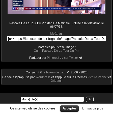
Pascale De La Tour Du Pin dans la Matinale. Diffusé à la télévision le
06/07/18.
BB Code :
Mots clés pour cette image :
Cuir
-
Pascale De La Tour Du Pin
Partager
sur Pinterest
ou
sur Twitter
Copyright ©
le boxon de Lex
// 2006 - 2026
Ce site est propulsé par
Wordpress
et s'appuie sur les thèmes
Picture Perfect
et
Origami
.
Ce site web utilise des cookies.
Accepter
En savoir plus