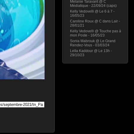
Mélanie Taravant @ C
Médiatique - 22/09/24 (caps)
Kelly Vedovelli @ Le 6 à 7 -
16/05/23
Caroline Roux @ C dans Lair -
28/01/21
Kelly Vedovelli @ Touche pas à
mon Poste - 16/05/23
Sonia Mabrouk @ Le Grand
Rendez-Vous - 03/03/24
Leïla Kaddour @ Le 13h -
29/10/23