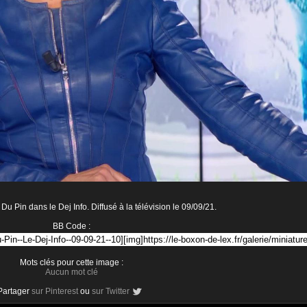
u Pin dans le Dej Info. Diffusé à la télévision le 09/09/21.
BB Code :
Mots clés pour cette image :
Aucun mot clé
Partager
sur Pinterest
ou
sur Twitter