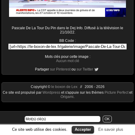
Pascale De La Tour Du Pin dans le Dej Info. Diffusé à la télévision le
21/10/22.
BB Code :
Mots clés pour cette image :
Aucun mot clé
Partager
sur Pinterest
ou
sur Twitter
Copyright ©
le boxon de Lex
// 2006 - 2026
Ce site est propulsé par
Wordpress
et s'appuie sur les thèmes
Picture Perfect
et
Origami
.
Ce site web utilise des cookies.
Accepter
En savoir plus