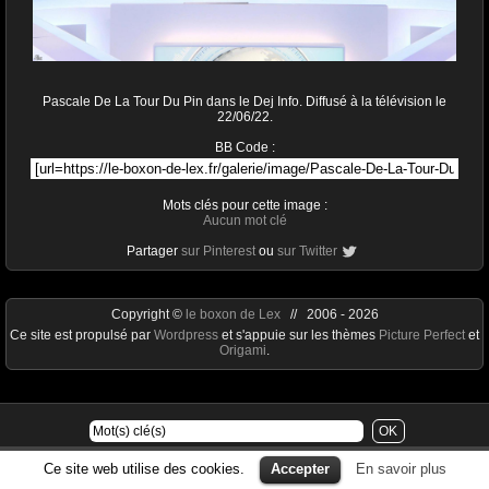
Pascale De La Tour Du Pin dans le Dej Info. Diffusé à la télévision le
22/06/22.
BB Code :
Mots clés pour cette image :
Aucun mot clé
Partager
sur Pinterest
ou
sur Twitter
Copyright ©
le boxon de Lex
// 2006 - 2026
Ce site est propulsé par
Wordpress
et s'appuie sur les thèmes
Picture Perfect
et
Origami
.
Ce site web utilise des cookies.
Accepter
En savoir plus