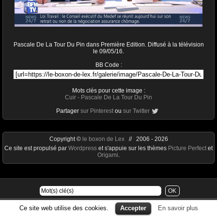
Pascale De La Tour Du Pin dans Première Edition. Diffusé à la télévision
le 09/05/16.
BB Code :
Mots clés pour cette image :
Cuir
-
Pascale De La Tour Du Pin
Partager
sur Pinterest
ou
sur Twitter
Copyright ©
le boxon de Lex
// 2006 - 2026
Ce site est propulsé par
Wordpress
et s'appuie sur les thèmes
Picture Perfect
et
Origami
.
Ce site web utilise des cookies.
Accepter
En savoir plus