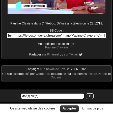
Pauline Claviere dans C l'Hebdo. Diffusé à la télévision le 22/12/18.
BB Code :
Mots clés pour cette image :
Pauline Clavière
Partager
sur Pinterest
ou
sur Twitter
Copyright ©
le boxon de Lex
// 2006 - 2026
Ce site est propulsé par
Wordpress
et s'appuie sur les thèmes
Picture Perfect
et
Origami
.
Ce site web utilise des cookies.
Accepter
En savoir plus