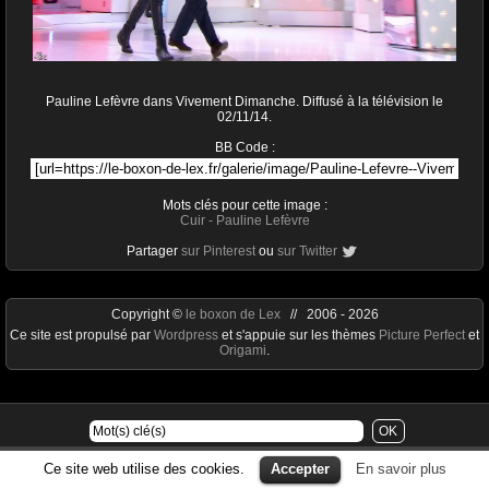
Pauline Lefèvre dans Vivement Dimanche. Diffusé à la télévision le
02/11/14.
BB Code :
Mots clés pour cette image :
Cuir
-
Pauline Lefèvre
Partager
sur Pinterest
ou
sur Twitter
Copyright ©
le boxon de Lex
// 2006 - 2026
Ce site est propulsé par
Wordpress
et s'appuie sur les thèmes
Picture Perfect
et
Origami
.
Ce site web utilise des cookies.
Accepter
En savoir plus