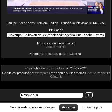
Pauline Pioche dans Première Edition. Diffusé à la télévision le 14/09/22.
BB Code :
Mots clés pour cette image :
Aucun mot clé
Partager
sur Pinterest
ou
sur Twitter
Copyright ©
le boxon de Lex
// 2006 - 2026
Ce site est propulsé par
Wordpress
et s'appuie sur les thèmes
Picture Perfect
et
Origami
.
Ce site web utilise des cookies.
Accepter
En savoir plus