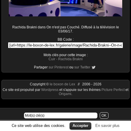
Rachida Brakni dans On n'est pas Couché. Diffusé à la télévision le
03/06/17.
BB Code :
Mots clés pour cette image :
Cuir
-
Rachida Brakni
Partager
sur Pinterest
ou
sur Twitter
Copyright ©
le boxon de Lex
// 2006 - 2026
Ce site est propulsé par
Wordpress
et s'appuie sur les thèmes
Picture Perfect
et
Origami
.
Ce site web utilise des cookies.
Accepter
En savoir plus