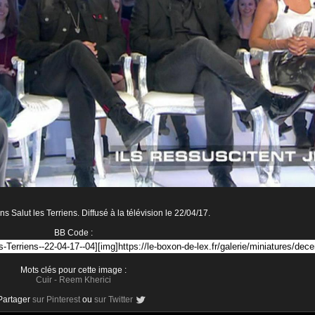
 Salut les Terriens. Diffusé à la télévision le 22/04/17.
BB Code :
Mots clés pour cette image :
Cuir
-
Reem Kherici
Partager
sur Pinterest
ou
sur Twitter