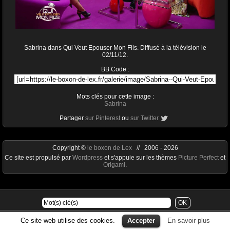
Sabrina dans Qui Veut Epouser Mon Fils. Diffusé à la télévision le
02/11/12.
BB Code :
Mots clés pour cette image :
Sabrina
Partager
sur Pinterest
ou
sur Twitter
Copyright ©
le boxon de Lex
// 2006 - 2026
Ce site est propulsé par
Wordpress
et s'appuie sur les thèmes
Picture Perfect
et
Origami
.
Ce site web utilise des cookies.
Accepter
En savoir plus