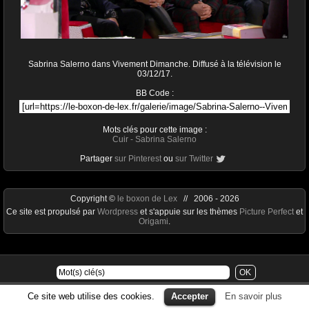
Sabrina Salerno dans Vivement Dimanche. Diffusé à la télévision le
03/12/17.
BB Code :
Mots clés pour cette image :
Cuir
-
Sabrina Salerno
Partager
sur Pinterest
ou
sur Twitter
Copyright ©
le boxon de Lex
// 2006 - 2026
Ce site est propulsé par
Wordpress
et s'appuie sur les thèmes
Picture Perfect
et
Origami
.
Ce site web utilise des cookies.
Accepter
En savoir plus