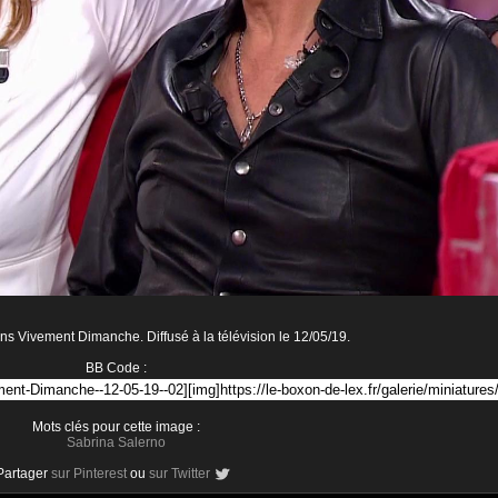
s Vivement Dimanche. Diffusé à la télévision le 12/05/19.
BB Code :
Mots clés pour cette image :
Sabrina Salerno
Partager
sur Pinterest
ou
sur Twitter