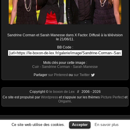
Sandrine Corman et Sarah Manesse dans X Factor. Diffusé à la télévision
le 21/06/11.
BB Code :
Mots clés pour cette image :
Cuir
-
Sandrine Corman
-
Sarah Manesse
Partager
sur Pinterest
ou
sur Twitter
Copyright ©
le boxon de Lex
// 2006 - 2026
Ce site est propulsé par
Wordpress
et s'appuie sur les thèmes
Picture Perfect
et
Origami
.
Ce site web utilise des cookies.
Accepter
En savoir plus