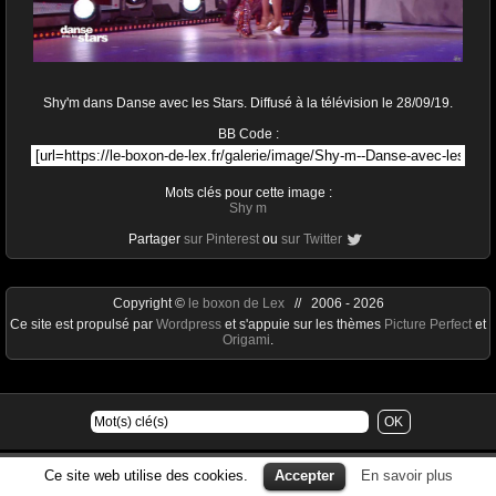
Shy'm dans Danse avec les Stars. Diffusé à la télévision le 28/09/19.
BB Code :
Mots clés pour cette image :
Shy m
Partager
sur Pinterest
ou
sur Twitter
Copyright ©
le boxon de Lex
// 2006 - 2026
Ce site est propulsé par
Wordpress
et s'appuie sur les thèmes
Picture Perfect
et
Origami
.
Ce site web utilise des cookies.
Accepter
En savoir plus