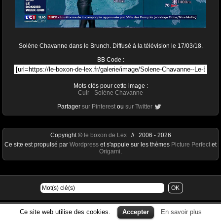
Solène Chavanne dans le Brunch. Diffusé à la télévision le 17/03/18.
BB Code :
Mots clés pour cette image :
Cuir
-
Solène Chavanne
Partager
sur Pinterest
ou
sur Twitter
Copyright ©
le boxon de Lex
// 2006 - 2026
Ce site est propulsé par
Wordpress
et s'appuie sur les thèmes
Picture Perfect
et
Origami
.
Ce site web utilise des cookies.
Accepter
En savoir plus