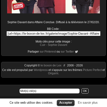
Sophie Davant dans Affaire Conclue. Diffusé à la télévision le 27/02/20.
BB Code :
Mots clés pour cette image :
Cuir
-
Sophie Davant
Partager
sur Pinterest
ou
sur Twitter
Copyright ©
le boxon de Lex
// 2006 - 2026
Ce site est propulsé par
Wordpress
et s'appuie sur les thèmes
Picture Perfect
et
Origami
.
Ce site web utilise des cookies.
Accepter
En savoir plus