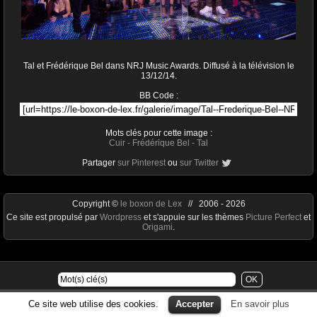
Tal et Frédérique Bel dans NRJ Music Awards. Diffusé à la télévision le
13/12/14.
BB Code :
Mots clés pour cette image :
Cuir
-
Frédérique Bel
-
Tal
Partager
sur Pinterest
ou
sur Twitter
Copyright ©
le boxon de Lex
// 2006 - 2026
Ce site est propulsé par
Wordpress
et s'appuie sur les thèmes
Picture Perfect
et
Origami
.
Ce site web utilise des cookies.
Accepter
En savoir plus