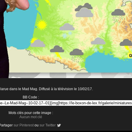
arue dans le Mad Mag. Diffusé à la télévision le 10/02/17.
BB Code :
Mots clés pour cette image :
Aucun mot clé
Partager
sur Pinterest
ou
sur Twitter