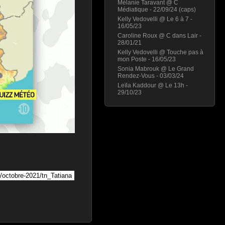
Mélanie Taravant @ C
Médiatique - 22/09/24 (caps)
Kelly Vedovelli @ Le 6 à 7 -
16/05/23
Caroline Roux @ C dans Lair -
28/01/21
Kelly Vedovelli @ Touche pas à
mon Poste - 16/05/23
Sonia Mabrouk @ Le Grand
Rendez-Vous - 03/03/24
Leïla Kaddour @ Le 13h -
29/10/23