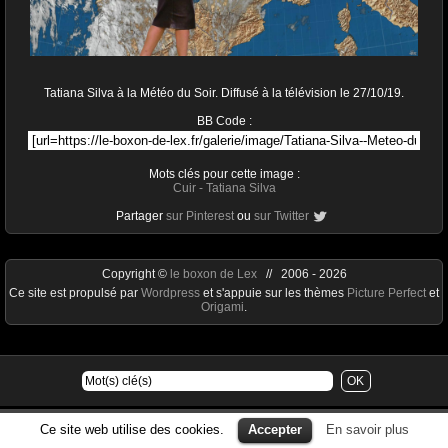
Tatiana Silva à la Météo du Soir. Diffusé à la télévision le 27/10/19.
BB Code :
Mots clés pour cette image :
Cuir
-
Tatiana Silva
Partager
sur Pinterest
ou
sur Twitter
Copyright ©
le boxon de Lex
// 2006 - 2026
Ce site est propulsé par
Wordpress
et s'appuie sur les thèmes
Picture Perfect
et
Origami
.
Ce site web utilise des cookies.
Accepter
En savoir plus